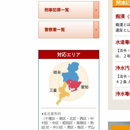
関連記
痴漢（
痴漢と
違反と
水道毒
【法令
対応エリア
は、２
浄水汚
【法令・
４２条
浄水毒
【法令
【法定刑
●名古屋市内
（千種区・東区・北区・西区・中
水道汚
村区・中区・昭和区・瑞穂区・熱
田 区・中川区・港区・南区・守山
【法令