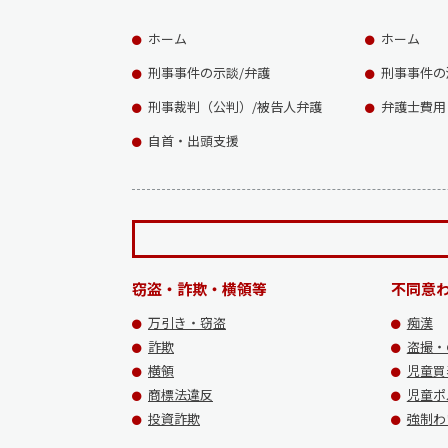
ホーム
ホーム
刑事事件の示談/弁護
刑事事件の
刑事裁判（公判）/被告人弁護
弁護士費用
自首・出頭支援
窃盗・詐欺・横領等
不同意
万引き・窃盗
痴漢
詐欺
盗撮・
横領
児童買
商標法違反
児童ポ
投資詐欺
強制わ