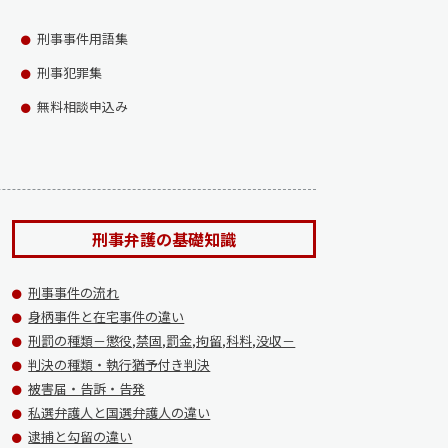
刑事事件用語集
刑事犯罪集
無料相談申込み
刑事弁護の基礎知識
刑事事件の流れ
身柄事件と在宅事件の違い
刑罰の種類－懲役,禁固,罰金,拘留,科料,没収－
判決の種類・執行猶予付き判決
被害届・告訴・告発
私選弁護人と国選弁護人の違い
逮捕と勾留の違い