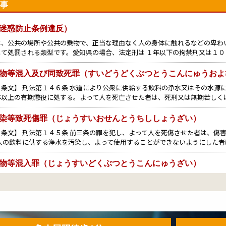
事
迷惑防止条例違反）
は、公共の場所や公共の乗物で、正当な理由なく人の身体に触れるなどの卑わ
して処罰される類型です。愛知県の場合、法定刑は １年以下の拘禁刑又は１０
物等混入及び同致死罪（すいどうどくぶつとうこんにゅうおよ
・条文】 刑法第１４６条 水道により公衆に供給する飲料の浄水又はその水源
年以上の有期懲役に処する。よって人を死亡させた者は、死刑又は無期若しく
染等致死傷罪（じょうすいおせんとうちししょうざい）
条文】 刑法第１４５条 前三条の罪を犯し、よって人を死傷させた者は、傷
 人の飲料に供する浄水を汚染し、よって使用することができないようにした者
物等混入罪（じょうすいどくぶつとうこんにゅうざい）
・条文】 刑法第１４４条 人の飲料に供する浄水に毒物その他人の健康を害す
】 ３年以下の懲役 【解説】 浄水毒物等混入罪とは、人の飲料に供する浄水
染罪（すいどうおせんざい）
・条文】 刑法第１４３条 水道により公衆に供給する飲料の浄水又はその水源