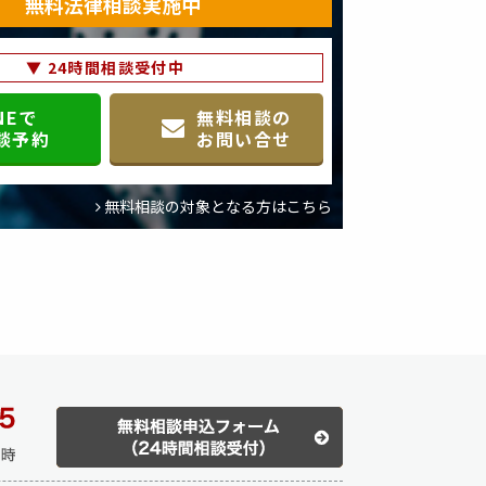
無料法律相談実施中
説】 水道汚染 …
▼ 24時間相談受付中
弁護士、弁護人、公証人又はこれらの職にあった者
漏らしたときは、６月 …
NEで
無料相談の
談予約
お問い合せ
者は、１年以上の懲役又は２０万円以下の罰金に処
法第１３３条） …
無料相談の対象となる方はこちら
い／めいていうんてんちししょうざい）
「自動車運転処罰法」） 第２条 次に掲げる行為
年以上の有期懲役に …