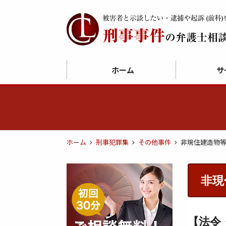
ホーム
サ
ホーム
刑事犯罪集
その他事件
非現住建造物
非現
【法令