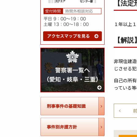
【法定
１年以上１
【解説
非現住建造
じさせる犯
自己の所有
っている等