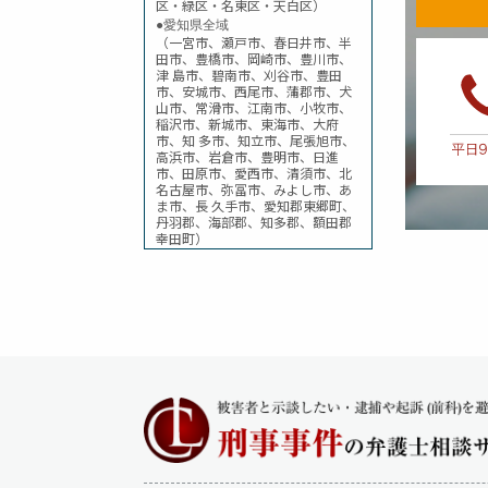
区・緑区・名東区・天白区）
た者は、
●愛知県全域
（一宮市、瀬戸市、春日井市、半
秘密漏
田市、豊橋市、岡崎市、豊川市、
津 島市、碧南市、刈谷市、豊田
【法令
市、安城市、西尾市、蒲郡市、犬
山市、常滑市、江南市、小牧市、
が、正
稲沢市、新城市、東海市、大府
市、知 多市、知立市、尾張旭市、
信書開
高浜市、岩倉市、豊明市、日進
市、田原市、愛西市、清須市、北
【法令
名古屋市、弥冨市、みよし市、あ
ま市、長 久手市、愛知郡東郷町、
する。 
丹羽郡、海部郡、知多郡、額田郡
幸田町）
危険運
【法令
を行い