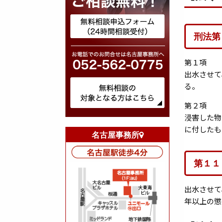
刑法第
第１項
出水させて
る。
第２項
浸害した物
に付したも
名古屋事務所
第１１
出水させて
年以上の懲