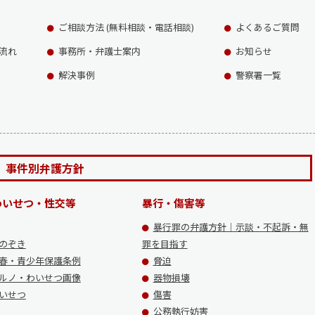
ご相談方法 (無料相談・電話相談)
よくあるご質問
流れ
事務所・弁護士案内
お知らせ
解決事例
警察署一覧
事件別弁護方針
わいせつ・性交等
暴行・傷害等
暴行罪の弁護方針｜示談・不起訴・無
のぞき
罪を目指す
春・青少年保護条例
脅迫
ルノ・わいせつ画像
器物損壊
いせつ
傷害
公務執行妨害