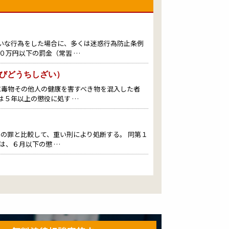
いな行為をした場合に、多くは迷惑行為防止条例
０万円以下の罰金（常習 …
びどうちしざい）
に毒物その他人の健康を害すべき物を混入した者
は５年以上の懲役に処す …
害の罪と比較して、重い刑により処断する。 同第１
は、６月以下の懲 …
べき物を混入した者は、３年以下の懲役に処する。
に毒物その他人 …
を汚染し、よって使用することができないようにし