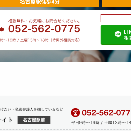
名古屋駅徒歩4分
６月以上７年以下の懲役に処する。 【法定刑】 ６月以上７年以下の懲役 【解
示罪（ひみつろうじざい）
・条文】 刑法第１３４条 第１項 医師、薬剤師、医薬品販売業者、助産師、
当な理由がないのに、その業務上取り扱ったことについて知り得た人の秘密を
LI
相
封罪（しんしょかいふうざい）
・条文】 刑法第１３３条 正当な理由がないのに、封をしてある信書を開けた
【法定刑】 １年以下の懲役又は２０万円以下の罰金 【解説】 信書開封罪（刑
転致死傷罪／酩酊運転致死傷罪（きけんうんてんちししょうざ
・条文】 自動車の運転により人を死傷させる行為等の処罰に関する法律（略称
、よって、人を負傷させた者は１５年以下の懲役に処し、人を死亡させた者は１