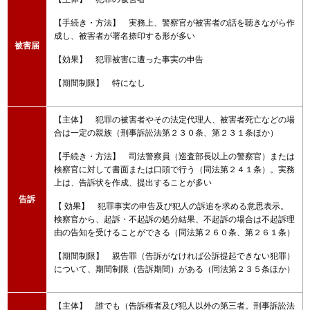
【手続き・方法】 実務上、警察官が被害者の話を聴きながら作
成し、被害者が署名捺印する形が多い
被害届
【効果】 犯罪被害に遭った事実の申告
【期間制限】 特になし
【主体】 犯罪の被害者やその法定代理人、被害者死亡などの場
合は一定の親族（刑事訴訟法第２３０条、第２３１条ほか）
【手続き・方法】 司法警察員（巡査部長以上の警察官）または
検察官に対して書面または口頭で行う（同法第２４１条）。実務
上は、告訴状を作成、提出することが多い
告訴
【 効果】 犯罪事実の申告及び犯人の訴追を求める意思表示。
検察官から、起訴・不起訴の処分結果、不起訴の場合は不起訴理
由の告知を受けることができる（同法第２６０条、第２６１条）
【期間制限】 親告罪（告訴がなければ公訴提起できない犯罪）
について、期間制限（告訴期間）がある（同法第２３５条ほか）
【主体】 誰でも（告訴権者及び犯人以外の第三者。刑事訴訟法