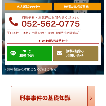
判が進められる事件をいいます。 身柄事件と在宅 …
名古屋駅徒歩4分
無料法律相談実施中
刑罰の種類－懲役,禁固,罰金,拘留,科料,没収－
刑事裁判で有罪判決となる場合、判決主文で刑罰が言い渡され
ます。 刑罰の種類として、刑法第９条が「死刑、懲役、禁錮、
罰金、拘留及び科料を主刑とし、没収を付加刑とする。」とし
て、６種類の主刑と、没収という附加刑を規定していま …
▼ 24時間相談受付中
LINEで
無料相談の
判決の種類・執行猶予付き判決
相談予約
お問い合せ
判決の種類・分類 刑事裁判で言い渡される判決には、次表のと
おり、いくつかの種類・パターンがあります。その大きな分類
無料相談の対象となる方はこちら
は、有罪判決か無罪判決かです。実務上は、多くの刑事裁判で
有罪判決が言い渡され、犯罪の成立を争わない自白事件 …
私選弁護人と国選弁護人の違い
私選弁護人とは、国選弁護人とは 刑事事件の弁護人には、私選
弁護人と国選弁護人がいます。 私選弁護人とは、ご本人（被疑