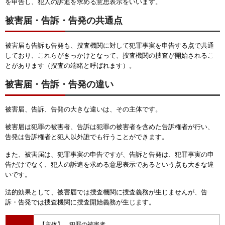
を申告し、犯人の訴追を求める意思表示をいいます。
被害届・告訴・告発の共通点
被害届も告訴も告発も、捜査機関に対して犯罪事実を申告する点で共通
しており、これらがきっかけとなって、捜査機関の捜査が開始されるこ
とがあります（捜査の端緒と呼ばれます）。
被害届・告訴・告発の違い
被害届、告訴、告発の大きな違いは、その主体です。
被害届は犯罪の被害者、告訴は犯罪の被害者を含めた告訴権者が行い、
告発は告訴権者と犯人以外誰でも行うことができます。
また、被害届は、犯罪事実の申告ですが、告訴と告発は、犯罪事実の申
告だけでなく、犯人の訴追を求める意思表示であるという点も大きな違
いです。
法的効果として、被害届では捜査機関に捜査義務が生じませんが、告
訴・告発では捜査機関に捜査開始義務が生じます。
【主体】 犯罪の被害者