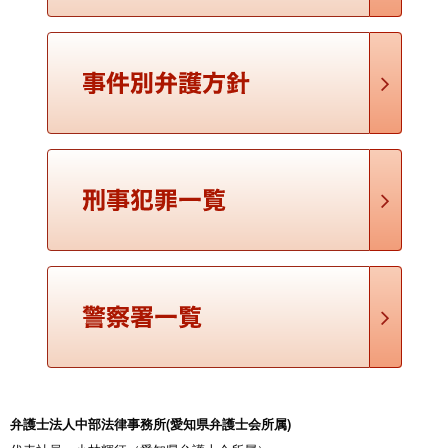
者や被告人とされている方）やご家族が、委任契約に基づいて
弁護士費用を支払い、選任した刑事弁護人をいいます …
逮捕と勾留の違い
逮捕とは、勾留とは 逮捕は、ニュースなどでもよく使われてい
ますが、勾留は、あまり聞き慣れず、逮捕との違いも一般的に
は分かりにくいところです。 逮捕とは、被疑者に対する短時間
（最大72時間）の身体拘束をいいます。 逮捕は、 …
前科・前歴の違い
前科とは、前歴とは 前科と前歴は、一般的には混同されがちで
すが、刑事事件、刑事弁護では、全く異なるものです。 前科と
は、有罪判決を受けた経歴のことをいいます。 懲役刑・禁錮刑
だけでなく、罰金刑であっても、有罪であれば前科 …
保釈と釈放の違い
釈放とは、保釈とは 釈放は、一般的な言葉の意味として、身体
弁護士法人中部法律事務所(愛知県弁護士会所属)
拘束から解放されることをいいます。逮捕、勾留、懲役刑や禁