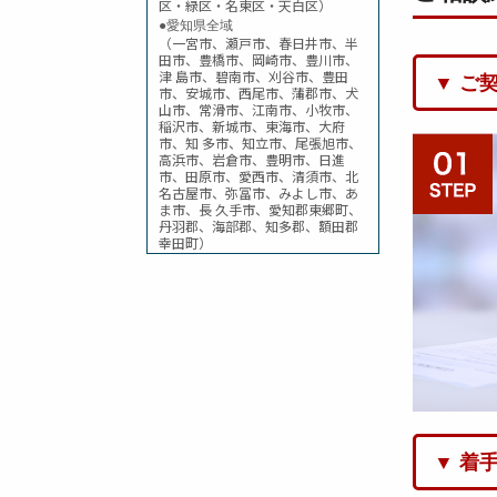
区・緑区・名東区・天白区）
●愛知県全域
（一宮市、瀬戸市、春日井市、半
田市、豊橋市、岡崎市、豊川市、
津 島市、碧南市、刈谷市、豊田
▼ ご
市、安城市、西尾市、蒲郡市、犬
山市、常滑市、江南市、小牧市、
稲沢市、新城市、東海市、大府
市、知 多市、知立市、尾張旭市、
高浜市、岩倉市、豊明市、日進
市、田原市、愛西市、清須市、北
名古屋市、弥冨市、みよし市、あ
ま市、長 久手市、愛知郡東郷町、
丹羽郡、海部郡、知多郡、額田郡
幸田町）
▼ 着