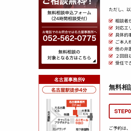
ただし、以
相談者
対応エ
具体的
ご本人
他の弁
２回目
受任で
名古屋事務所
無料相
STEP
ご予約は、