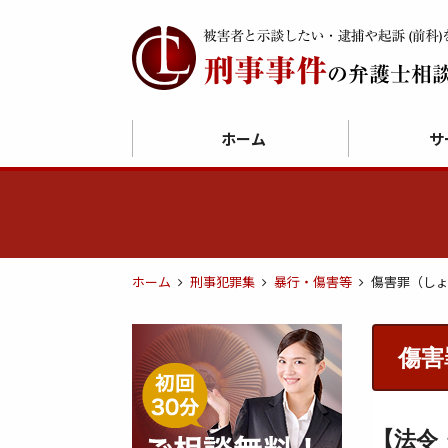
ホーム
サ
ホーム
刑事犯罪集
暴行・傷害等
傷害罪（し
傷害
【法令