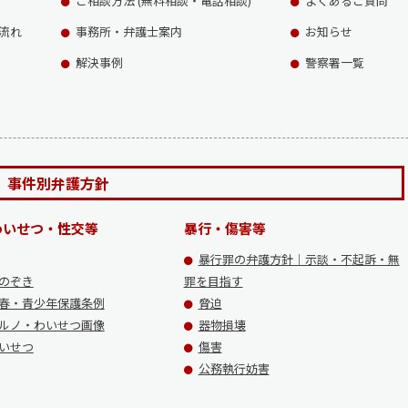
ご相談方法 (無料相談・電話相談)
よくあるご質問
流れ
事務所・弁護士案内
お知らせ
解決事例
警察署一覧
事件別弁護方針
わいせつ・性交等
暴行・傷害等
暴行罪の弁護方針｜示談・不起訴・無
のぞき
罪を目指す
春・青少年保護条例
脅迫
ルノ・わいせつ画像
器物損壊
いせつ
傷害
公務執行妨害