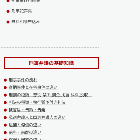
刑事事件用語集
刑事犯罪集
無料相談申込み
刑事弁護の基礎知識
刑事事件の流れ
身柄事件と在宅事件の違い
刑罰の種類－懲役,禁固,罰金,拘留,科料,没収－
判決の種類・執行猶予付き判決
被害届・告訴・告発
私選弁護人と国選弁護人の違い
逮捕と勾留の違い
前科・前歴の違い
保釈と釈放の違い