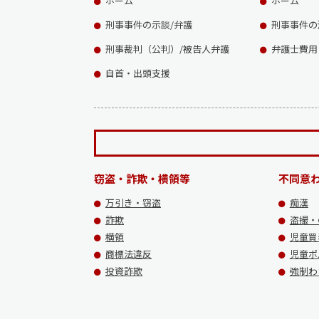
ホーム
ホーム
刑事事件の示談/弁護
刑事事件の
刑事裁判（公判）/被告人弁護
弁護士費用
自首・出頭支援
窃盗・詐欺・横領等
不同意
万引き・窃盗
痴漢
詐欺
盗撮・
横領
児童買
商標法違反
児童ポ
投資詐欺
強制わ