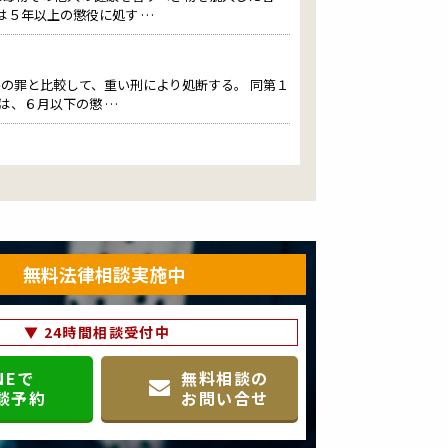
は５年以上の懲役に処す …
害の罪と比較して、重い刑により処断する。 同第１
は、６月以下の懲 …
べき物を混入した者は、３年以下の懲役に処する。
に毒物その他人 …
を汚染し、よって使用することができないようにし
無料法律相談実施中
説】 水道汚染 …
▼ 24時間相談受付中
弁護士、弁護人、公証人又はこれらの職にあった者
漏らしたときは、６月 …
NEで
無料相談の
談予約
お問い合せ
者は、１年以上の懲役又は２０万円以下の罰金に処