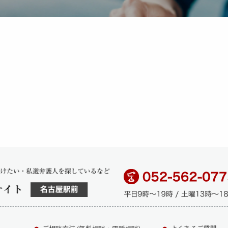
【法定刑】 １年以下の懲役又は２０万円以下の罰金 【解説】 信書開封罪（刑
転致死傷罪／酩酊運転致死傷罪（きけんうんてんちししょうざ
・条文】 自動車の運転により人を死傷させる行為等の処罰に関する法律（略称
、よって、人を負傷させた者は１５年以下の懲役に処し、人を死亡させた者は１