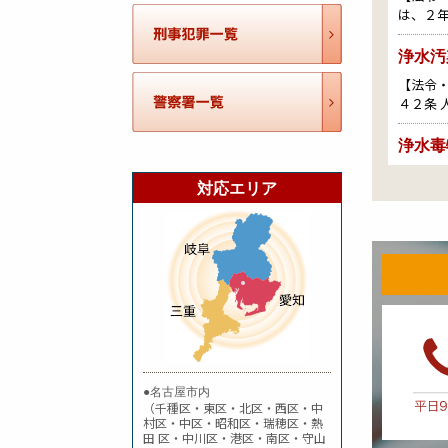
は、２
浄水汚
【法令・
４２条
浄水毒
【法令
対応エリア
【法定刑
水道汚
【法令
た者は、
秘密漏
【法令
が、正
●名古屋市内
（千種区・東区・北区・西区・中
信書開
村区・中区・昭和区・瑞穂区・熱
田 区・中川区・港区・南区・守山
【法令