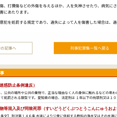
傷、打撲傷などの外傷を与えるほか、人を失神させたり、病気に
害にあたります。
意犯を処罰する規定であり、過失によって人を傷害した場合は、過
前の記事へ
刑事犯罪集一覧へ戻る
事
迷惑防止条例違反）
は、公共の場所や公共の乗物で、正当な理由なく人の身体に触れるなどの卑わ
して処罰される類型です。愛知県の場合、法定刑は １年以下の拘禁刑又は１０
物等混入及び同致死罪（すいどうどくぶつとうこんにゅうおよ
・条文】 刑法第１４６条 水道により公衆に供給する飲料の浄水又はその水源