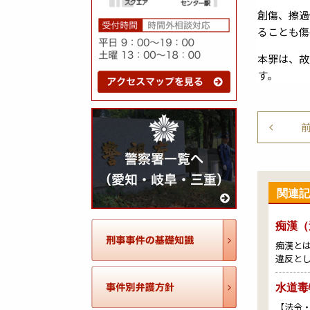
創傷、擦過
ることも傷
本罪は、故
す。
関連記
痴漢（
痴漢と
違反と
水道毒
【法令