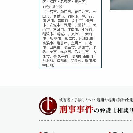
区・緑区・名東区・天白区）
する。 
●愛知県全域
（一宮市、瀬戸市、春日井市、半
危険運
田市、豊橋市、岡崎市、豊川市、
津 島市、碧南市、刈谷市、豊田
【法令
市、安城市、西尾市、蒲郡市、犬
山市、常滑市、江南市、小牧市、
を行い
稲沢市、新城市、東海市、大府
市、知 多市、知立市、尾張旭市、
高浜市、岩倉市、豊明市、日進
市、田原市、愛西市、清須市、北
名古屋市、弥冨市、みよし市、あ
ま市、長 久手市、愛知郡東郷町、
丹羽郡、海部郡、知多郡、額田郡
幸田町）