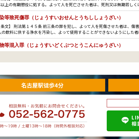
年以上の有期懲役に処する。よって人を死亡させた者は、死刑又は無期若しく
染等致死傷罪（じょうすいおせんとうちししょうざい）
条文】 刑法第１４５条 前三条の罪を犯し、よって人を死傷させた者は、傷
 人の飲料に供する浄水を汚染し、よって使用することができないようにした者
物等混入罪（じょうすいどくぶつとうこんにゅうざい）
・条文】 刑法第１４４条 人の飲料に供する浄水に毒物その他人の健康を害す
】 ３年以下の懲役 【解説】 浄水毒物等混入罪とは、人の飲料に供する浄水
染罪（すいどうおせんざい）
・条文】 刑法第１４３条 水道により公衆に供給する飲料の浄水又はその水源
名古屋駅徒歩4分
６月以上７年以下の懲役に処する。 【法定刑】 ６月以上７年以下の懲役 【解
示罪（ひみつろうじざい）
・条文】 刑法第１３４条 第１項 医師、薬剤師、医薬品販売業者、助産師、
当な理由がないのに、その業務上取り扱ったことについて知り得た人の秘密を
LI
相
封罪（しんしょかいふうざい）
・条文】 刑法第１３３条 正当な理由がないのに、封をしてある信書を開けた