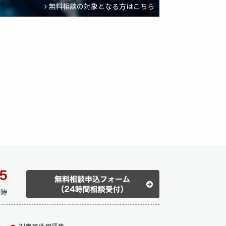
法第１３３条） …
無料相談の対象となる方はこちら
い／めいていうんてんちししょうざい）
「自動車運転処罰法」） 第２条 次に掲げる行為
年以上の有期懲役に …