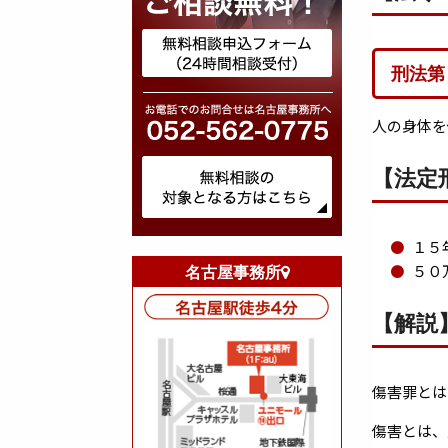
刑法第
人の身体を
【法定
１５
名古屋事務所
５０
【解説
傷害罪とは
傷害とは、