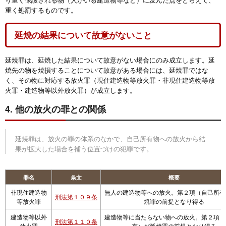
重く処罰するものです。
延焼の結果について故意がないこと
延焼罪は、延焼した結果について故意がない場合にのみ成立します。延
焼先の物を焼損することについて故意がある場合には、延焼罪ではな
く、その物に対応する放火罪（現住建造物等放火罪・非現住建造物等放
火罪・建造物等以外放火罪）が成立します。
4. 他の放火の罪との関係
延焼罪は、放火の罪の体系のなかで、自己所有物への放火から結
果が拡大した場合を補う位置づけの犯罪です。
罪名
条文
概要
非現住建造物
無人の建造物等への放火。第２項（自己所有
刑法第１０９条
等放火罪
焼罪の前提となり得る
建造物等以外
建造物等に当たらない物への放火。第２項（
刑法第１１０条
放火罪
有）が延焼罪の前提となり得る