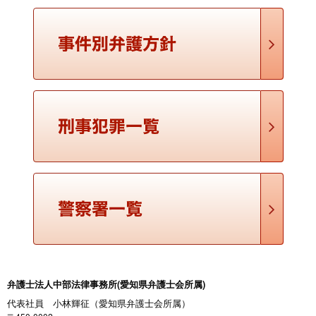
【法令・条文】 刑法第１４３条 水道により公衆に供給する飲料
の浄水又はその水源を汚染し、よって使用することができない
ようにした者は、６月以上７年以下の懲役に処する。 【法定
刑】 ６月以上７年以下の懲役 【解説】 水道汚染 …
秘密漏示罪（ひみつろうじざい）
【法令・条文】 刑法第１３４条 第１項 医師、薬剤師、医薬品販
売業者、助産師、弁護士、弁護人、公証人又はこれらの職にあ
った者が、正当な理由がないのに、その業務上取り扱ったこと
について知り得た人の秘密を漏らしたときは、６月 …
信書開封罪（しんしょかいふうざい）
【法令・条文】 刑法第１３３条 正当な理由がないのに、封をし
てある信書を開けた者は、１年以上の懲役又は２０万円以下の
罰金に処する。 【法定刑】 １年以下の懲役又は２０万円以下の
罰金 【解説】 信書開封罪（刑法第１３３条） …
弁護士法人中部法律事務所(愛知県弁護士会所属)
代表社員 小林輝征（愛知県弁護士会所属）
危険運転致死傷罪／酩酊運転致死傷罪（きけんうん