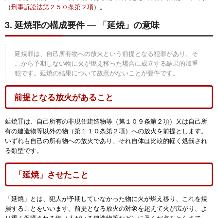
（
刑事訴訟法第２５０条第２項
）。
3. 延焼罪の構成要件 — 「延焼」の意味
延焼罪は、自己所有物への放火という前提となる犯罪があり、そ
こから予期しない物に火が燃え移った場合に成立する結果的加重
犯です。延焼の結果について故意がないことが要件です。
前提となる放火があること
延焼罪は、自己所有の非現住建造物等（第１０９条第２項）又は自己所
有の建造物等以外の物（第１１０条第２項）への放火を前提とします。
いずれも自己の所有物への放火であり、それ自体は比較的軽く処罰され
る類型です。
「延焼」させたこと
「延焼」とは、犯人が予期していなかった物に火が燃え移り、これを焼
損することをいいます。前提となる放火の対象を超えて火が広がり、よ
り重く保護される物（人がいる建造物等など）に及んだ点をとらえて、