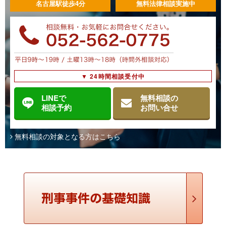
名古屋駅徒歩4分
無料法律相談実施中
た者は、死刑又は無期若しくは５年以上の懲役に処す …
浄水汚染等致死傷罪（じょうすいおせんとうちしし
ょうざい）
【法令・条文】 刑法第１４５条 前三条の罪を犯し、よって人を
▼ 24時間相談受付中
死傷させた者は、傷害の罪と比較して、重い刑により処断す
る。 同第１４２条 人の飲料に供する浄水を汚染し、よって使用
することができないようにした者は、６月以下の懲 …
LINEで
無料相談の
相談予約
お問い合せ
浄水毒物等混入罪（じょうすいどくぶつとうこんに
無料相談の対象となる方はこちら
ゅうざい）
【法令・条文】 刑法第１４４条 人の飲料に供する浄水に毒物そ
の他人の健康を害すべき物を混入した者は、３年以下の懲役に
処する。 【法定刑】 ３年以下の懲役 【解説】 浄水毒物等混入
罪とは、人の飲料に供する浄水に毒物その他人 …
水道汚染罪（すいどうおせんざい）