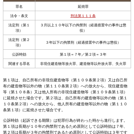
罪名
延焼罪
法令・条文
刑法第１１１条
法定刑（第１
３月以上１０年以下の拘禁刑（経過措置中の事件は懲
項）
役）
法定刑（第２
３年以下の拘禁刑（経過措置中の事件は懲役）
項）
公訴時効
第１項＝７年／第２項＝３年
関連する罪名
非現住建造物等放火罪、建造物等以外放火罪、失火罪
第１項は、自己所有の非現住建造物等（第１０９条第２項）又は自己所
有の建造物等以外の物（第１１０条第２項）への放火から、現住建造物
等（第１０８条）又は他人所有の非現住建造物等（第１０９条第１項）
に延焼させた場合です。第２項は、自己所有の建造物等以外の物（第１
１０条第２項）への放火から、他人所有の建造物等以外の物（第１１０
条第１項）に延焼させた場合です。
公訴時効（起訴できる期限）は犯罪行為が終わった時から進行します。
第１項は長期が１０年の拘禁刑であるため原則として公訴時効は７年、
第２項は長期が３年の拘禁刑であるため原則として公訴時効は３年です