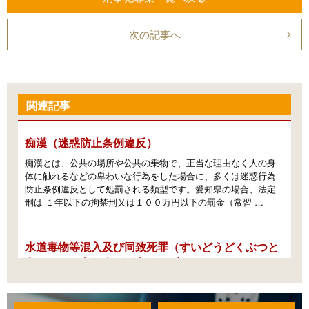
次の記事へ
関連記事
痴漢（迷惑防止条例違反）
痴漢とは、公共の場所や公共の乗物で、正当な理由なく人の身
体に触れるなどの卑わいな行為をした場合に、多くは迷惑行為
防止条例違反として処罰される類型です。愛知県の場合、法定
刑は １年以下の拘禁刑又は１００万円以下の罰金（常習 …
水道毒物等混入及び同致死罪（すいどうどくぶつと
うこんにゅうおよびどうちしざい）
【法令・条文】 刑法第１４６条 水道により公衆に供給する飲料
の浄水又はその水源に毒物その他人の健康を害すべき物を混入
した者は、２年以上の有期懲役に処する。よって人を死亡させ