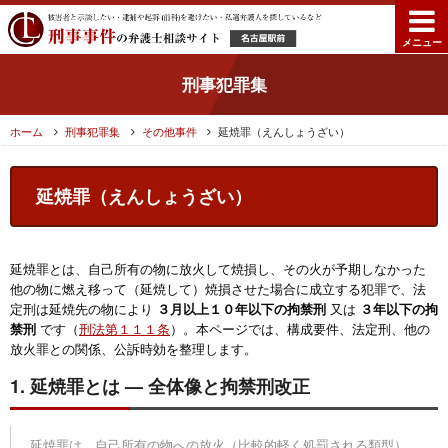
メニュー
刑事犯罪集
ホーム
刑事犯罪集
その他事件
延焼罪（えんしょうざい）
延焼罪（えんしょうざい）
延焼罪とは、自己所有の物に放火して焼損し、その火が予期しなかった
他の物に燃え移って（延焼して）焼損させた場合に成立する犯罪で、法
定刑は延焼先の物により
又は
３月以上１０年以下の拘禁刑
３年以下の拘
です（
刑法第１１１条
）。本ページでは、構成要件、法定刑、他の
禁刑
放火罪との関係、公訴時効を整理します。
1. 延焼罪とは — 全体像と拘禁刑改正
延焼罪は、自己所有の物への放火（比較的軽く処罰される類型）