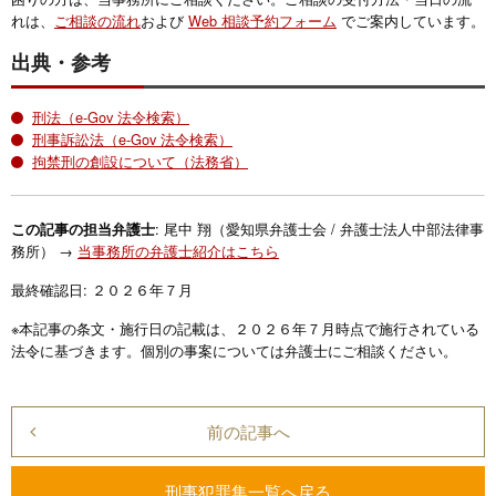
れは、
ご相談の流れ
および
Web 相談予約フォーム
でご案内しています。
出典・参考
刑法（e-Gov 法令検索）
刑事訴訟法（e-Gov 法令検索）
拘禁刑の創設について（法務省）
: 尾中 翔（愛知県弁護士会 / 弁護士法人中部法律事
この記事の担当弁護士
務所） →
当事務所の弁護士紹介はこちら
最終確認日: ２０２６年７月
※本記事の条文・施行日の記載は、２０２６年７月時点で施行されている
法令に基づきます。個別の事案については弁護士にご相談ください。
前の記事へ
刑事犯罪集一覧へ戻る