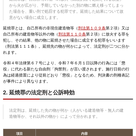
から火が広がり、予期していなかった別の物に燃え移ってしまっ
た場合を、重い刑で処罰する犯罪です。延焼した結果について故
意がない場合に成立します。
延焼罪とは、自己所有の非現住建造物等（
刑法第１０９条
第２項）又は
自己所有の建造物等以外の物（
刑法第１１０条
第２項）に放火する罪を
犯し、その結果、他の物に延焼させた場合に成立する犯罪をいいます
（刑法第１１１条）。延焼先の物が何かによって、法定刑が二つに分か
れます。
令和４年法律第６７号により、令和７年６月１日以降の行為には「懲
役」に代わる新たな自由刑「拘禁刑」が言い渡されます。施行日前の行
為は経過措置により従前どおり「懲役」となるため、判決書の刑種表記
が事件により異なります。
2. 延焼罪の法定刑と公訴時効
法定刑は、延焼した先の物が何か（人がいる建造物等・無人の建
造物等か、それ以外の物か）によって分かれます。
項目
内容