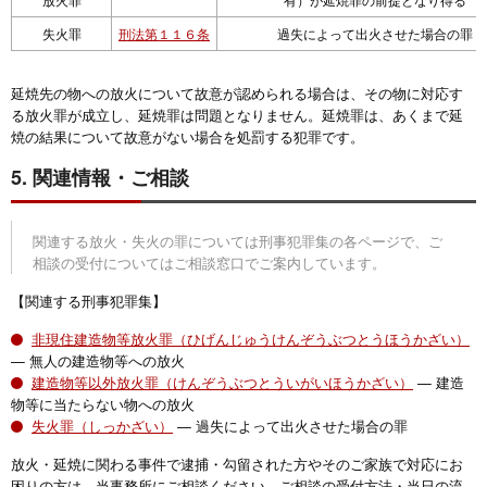
失火罪
刑法第１１６条
過失によって出火させた場合の罪
延焼先の物への放火について故意が認められる場合は、その物に対応す
る放火罪が成立し、延焼罪は問題となりません。延焼罪は、あくまで延
焼の結果について故意がない場合を処罰する犯罪です。
5. 関連情報・ご相談
関連する放火・失火の罪については刑事犯罪集の各ページで、ご
相談の受付についてはご相談窓口でご案内しています。
【関連する刑事犯罪集】
非現住建造物等放火罪（ひげんじゅうけんぞうぶつとうほうかざい）
— 無人の建造物等への放火
建造物等以外放火罪（けんぞうぶつとういがいほうかざい）
— 建造
物等に当たらない物への放火
失火罪（しっかざい）
— 過失によって出火させた場合の罪
放火・延焼に関わる事件で逮捕・勾留された方やそのご家族で対応にお
困りの方は、当事務所にご相談ください。ご相談の受付方法・当日の流