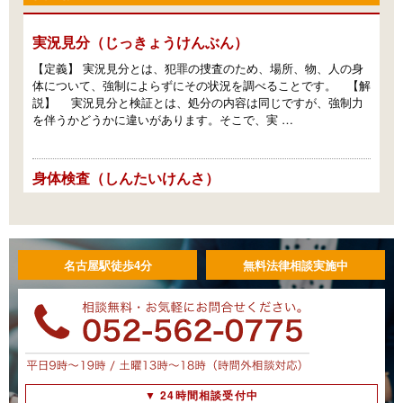
実況見分（じっきょうけんぶん）
【定義】 実況見分とは、犯罪の捜査のため、場所、物、人の身
体について、強制によらずにその状況を調べることです。 【解
説】 実況見分と検証とは、処分の内容は同じですが、強制力
を伴うかどうかに違いがあります。そこで、実 …
身体検査（しんたいけんさ）
【定義】 身体検査とは、人の身体について行う検証です。広義
では、人の身体について行う捜索も含めて身体検査と呼ぶこと
があります。 【解説】 （１）身体検査（身体の検証） たと
えば、殺人犯が被害者の抵抗を受けて負った傷 …
名古屋駅徒歩4分
無料法律相談実施中
還付（かんぷ）
【定義】 還付とは、裁判所や捜査機関が押収した物を所有者等
に返すことです。 【解説】 差押え、提出命令、領置によっ
て取得した物は、押収物として留置・保管されます（刑事訴訟
法１２１条、２２２条）。押収物の所有者、所持 …
▼ 24時間相談受付中