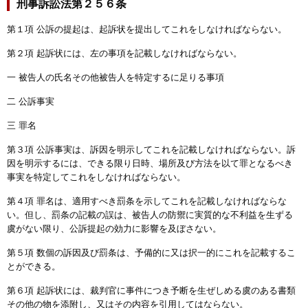
刑事訴訟法第２５６条
第１項 公訴の提起は、起訴状を提出してこれをしなければならない。
第２項 起訴状には、左の事項を記載しなければならない。
一 被告人の氏名その他被告人を特定するに足りる事項
二 公訴事実
三 罪名
第３項 公訴事実は、訴因を明示してこれを記載しなければならない。訴
因を明示するには、できる限り日時、場所及び方法を以て罪となるべき
事実を特定してこれをしなければならない。
第４項 罪名は、適用すべき罰条を示してこれを記載しなければならな
い。但し、罰条の記載の誤は、被告人の防禦に実質的な不利益を生ずる
虞がない限り、公訴提起の効力に影響を及ぼさない。
第５項 数個の訴因及び罰条は、予備的に又は択一的にこれを記載するこ
とができる。
第６項 起訴状には、裁判官に事件につき予断を生ぜしめる虞のある書類
その他の物を添附し、又はその内容を引用してはならない。