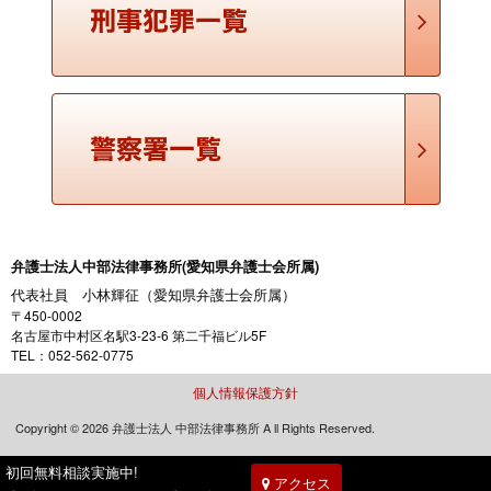
公判（こうはん）
【定義】 公判という言葉には広義と狭義の二つの用いられ方が
あります。広義の公判とは、公訴が提起されてから裁判が終了
するまでの一連の手続段階のことです。狭義の公判とは、公判
期日に法廷で行われる 審理のことです。 【解説 …
公訴時効（こうそじこう）
【定義】 公訴時効とは、犯罪から一定期間が経過した場合には
弁護士法人中部法律事務所(愛知県弁護士会所属)
公訴を提起できないこととする制度です。 【解説】 公訴時効の
代表社員 小林輝征（愛知県弁護士会所属）
制度が存在する理由は、①時間の経過によって社会的影響が薄
〒450-0002
れ、処罰の必要性も小さくなること、②証拠が散逸 …
名古屋市中村区名駅3-23-6 第二千福ビル5F
TEL：052-562-0775
個人情報保護方針
Copyright © 2026 弁護士法人 中部法律事務所 A ll Rights Reserved.
初回無料相談実施中!
アクセス