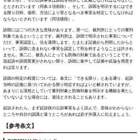
ととされています（同条３項前段）。そして、訴因を明示するにはでき
る限り日時、場所、方法により罪となるべき事実を特定してしなければ
ならないとされています（同項後段）。
訴因には二つの大きな意味があります。第一に、裁判所にとっての審判
対象であるということです。裁判所は、訴因で明示された事実について
だけ、事実認定し、法を適用します。たまたま証拠から判明したからと
いって、訴因に含まれない事実を認定して刑を科すようなことは許され
ません。第二に、被告人にとっても防御の対象であるということです。
追起訴や訴因変更がされない限り、訴因に集中して証拠や反論を用意す
れば足ります。
訴因の特定の程度については、条文に「できる限り」とある通り、起訴
当時の証拠に基づいてわかる限り特定すればよいと解されていますが、
あまりにも漠然としていて審判対象と防御対象を明示する機能を果たし
ていないような場合には、違法とされることもあります。
起訴されたら、まず起訴状の公訴事実をよく読んで、意味がわからない
ところや自分の認識と違うところがあれば必ず弁護人に伝えましょう。
【参考条文】