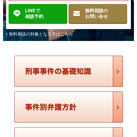
LINEで
無料相談の
余罪（よざい）
相談予約
お問い合せ
【定義】 余罪とは、ある犯罪事実が捜査や起訴の対象となって
いる場合に、まだ捜査や起訴の対象となっていない別の犯罪事
無料相談の対象となる方はこちら
実のことです。 【解説】 たとえば同じ犯人が同様の手口で
盗みを繰り返していたなどのケースで、逮捕・勾 …
提出命令（ていしゅつめいれい）
【定義】 提出命令とは、裁判所による証拠収集方法の一つで、
所有者、所持者、または保管者に対し、対象物を指定して提出
を命じる処分です。提出された物については差押えの効果が生
じます。 【解説】 証拠の収集は第一次的には …
所持品検査（しょじひんけんさ）
【定義】 所持品検査とは、警察官が通行人等の携帯している所
持品を強制力を用いずに検査することです。 【解説】 所持
品検査については、直接に「所持品検査」という行為を認める
法令の規定はないために、そもそもなぜ認められ …