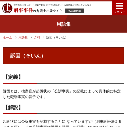
メニュー
用語集
ホーム
用語集
さ行
訴因（そいん）
訴因（そいん）
【定義】
訴因とは、検察官が起訴状の「公訴事実」の記載によって具体的に特定
した犯罪事実の骨子です。
【解説】
起訴状には公訴事実を記載することに なっていますが（刑事訴訟法２５
６条２項）、その公訴事実は訴因を明示して記載しなければならないこ