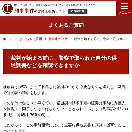
メニュー
よくあるご質問
ホーム
よくあるご質問
刑事事件全般
裁判が始まる前に、警察で取られた自分の供述調書などを確認できますか
裁判が始まる前に、警察で取られた自分の供
述調書などを確認できますか
検察官は捜査によって収集した証拠の中から必要なものを選別し、裁判
で証拠調べ請求をします。
その準備はなるべく早く行い、証拠調べ請求予定の証拠は事前に弁護人
や被告人に開示しなければならないこととされています（刑事訴訟法299
条1項、同規則178条の6）。
したがって、この事前開示によって主要な供述調書も閲覧・謄写するこ
とができます。