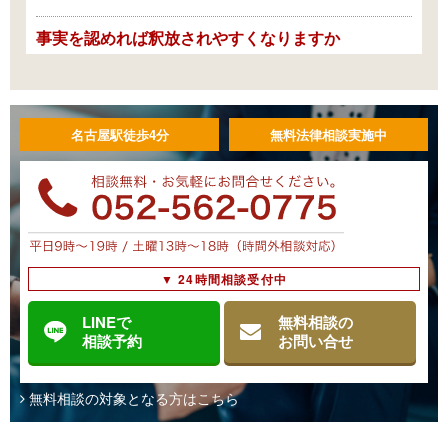
事実を認めれば釈放されやすくなりますか
事実を認めているかどうかは、検察官が勾留請求をするかどう
か、及び、裁判官が勾留請求を認めるかどうかの判断に影響し
ます。勾留の要件は罪証隠滅のおそれがあることや逃亡のおそ
れがあることなのですが（刑事訴訟法207条1項、60 …
名古屋駅徒歩4分
無料法律相談実施中
弁護人はどのように依頼すればよいですか
依頼したい弁護士がいれば、いつでも連絡をとって選任でき
ます（私選弁護人）。 貧困その他の理由により、自分で弁護
人を選任できない場合、国選弁護人の制度があります。これに
該当している場合、警察、検察、裁判所の各段階でその …
▼ 24時間相談受付中
LINEで
無料相談の
国選弁護人と私選弁護人の違いは何ですか
相談予約
お問い合せ
私選弁護人は、被疑者・被告人又はその親族が弁護士との間
で私的な委任契約を締結することにより選任します。選任する
無料相談の対象となる方はこちら
時期に制限はなく、逮捕前であっても選任できます。費用は弁
護士により異なります。 国選弁護人は、資力のない者 …