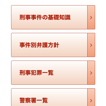
勾留された後はどうなりますか？
通常、被疑者の身柄は勾留後であっても引き続き警察署の留置
施設で拘束されます。そして、警察官や検察官の取調べや、実
況見分への立会いなど、捜査への協力を求められます。 検察官
は、原則として10日間の勾留期間の満了前に、捜査の …
勾留されている間、家族や弁護人とはどのように面
会や連絡ができますか？
弁護人以外の者については、裁判官の接見禁止命令によって、
面会や差し入れが禁止される場合があります。 禁止されていな
い場合でも、弁護人以外の者は面会の回数や人数、面会時間な
どに制限があり、面会には警察官が立ち会います。面会 …
勾留を取り消してもらうことはできませんか。ま
た、保釈はできませんか
まず、勾留の要件（住居不定、罪証隠滅や逃亡のおそれ）や
必要性を欠く場合、裁判所に準抗告を申し立てることができま