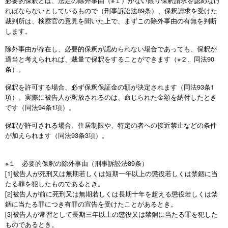
必要的保釈とは、法定の除外事由（※１）がない限り保釈請求を認めなけ
ればならないとしているもので（刑事訴訟法89条）、保釈請求を受けた
裁判所は、検察官の意見を聞いた上で、まずこの除外事由の有無を判断
します。
除外事由が存在し、必要的保釈が認められない場合であっても、保釈が
適当と考えられれば、裁量で保釈をすることができます（※２、同法90
条）。
保釈を許可する場合、必ず保釈保証金の額が決定されます（同法93条1
項）。実際に被告人が釈放されるのは、命じられた金額を納付したとき
です（同法94条1項）。
保釈が許可される場合、住居制限や、特定の者への接近禁止などの条件
が加えられます（同法93条3項）。
※１ 必要的保釈の除外事由（刑事訴訟法89条）
[1]被告人が死刑又は無期若しくは短期一年以上の懲役若しくは禁錮に当
たる罪を犯したものであるとき。
[2]被告人が前に死刑又は無期若しくは長期十年を超える懲役若しくは禁
錮に当たる罪につき有罪の宣告を受けたことがあるとき。
[3]被告人が常習として長期三年以上の懲役又は禁錮に当たる罪を犯した
ものであるとき。