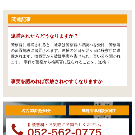
関連記事
逮捕されたらどうなりますか？
警察官に逮捕されると、通常は警察官の取調べを受け、警察署
の留置施設に留置されます。逮捕の翌日か翌々日に検察庁に送
致されます。検察官から被疑事実を告げられ、言い分を聞かれ
ます。 事件が警察から検察官に送られることを、送検（ …
事実を認めれば釈放されやすくなりますか
事実を認めているかどうかは、検察官が勾留請求をするかどう
か、及び、裁判官が勾留請求を認めるかどうかの判断に影響し
ます。勾留の要件は罪証隠滅のおそれがあることや逃亡のおそ
れがあることなのですが（刑事訴訟法207条1項、60 …
名古屋駅徒歩4分
無料法律相談実施中
弁護人はどのように依頼すればよいですか