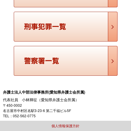
弁護人以外の者については、裁判官の接見禁止命令によって、
面会や差し入れが禁止される場合があります。 禁止されていな
い場合でも、弁護人以外の者は面会の回数や人数、面会時間な
どに制限があり、面会には警察官が立ち会います。面会 …
勾留を取り消してもらうことはできませんか。ま
た、保釈はできませんか
まず、勾留の要件（住居不定、罪証隠滅や逃亡のおそれ）や
必要性を欠く場合、裁判所に準抗告を申し立てることができま
す。準抗告の審理は迅速に行われ、認容された場合、直ちに釈
放されます。 勾留開始時点では勾留の要件や必要性が …
弁護士法人中部法律事務所(愛知県弁護士会所属)
起訴するかどうかは、どのようにして判断されるの
代表社員 小林輝征（愛知県弁護士会所属）
ですか？
〒450-0002
一般的に、検察官は、起訴して有罪にできる高度の見込みがな
名古屋市中村区名駅3-23-6 第二千福ビル5F
ければ、起訴しません。そのため、検察官からみて犯罪の証拠
TEL：052-562-0775
が十分にそろっていない場合は、不起訴とされることがほとん
個人情報保護方針
どです。 また、犯罪の証拠が十分そろっていても、検察 …