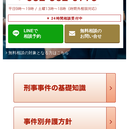
依頼したい弁護士がいれば、いつでも連絡をとって選任でき
ます（私選弁護人）。 貧困その他の理由により、自分で弁護
人を選任できない場合、国選弁護人の制度があります。これに
該当している場合、警察、検察、裁判所の各段階でその …
▼ 24時間相談受付中
LINEで
無料相談の
国選弁護人と私選弁護人の違いは何ですか
相談予約
お問い合せ
私選弁護人は、被疑者・被告人又はその親族が弁護士との間
で私的な委任契約を締結することにより選任します。選任する
無料相談の対象となる方はこちら
時期に制限はなく、逮捕前であっても選任できます。費用は弁
護士により異なります。 国選弁護人は、資力のない者 …
勾留された後はどうなりますか？
通常、被疑者の身柄は勾留後であっても引き続き警察署の留置
施設で拘束されます。そして、警察官や検察官の取調べや、実
況見分への立会いなど、捜査への協力を求められます。 検察官
は、原則として10日間の勾留期間の満了前に、捜査の …
勾留されている間、家族や弁護人とはどのように面
会や連絡ができますか？