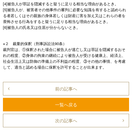
[4]被告人が罪証を隠滅すると疑うに足りる相当な理由があるとき。
[5]被告人が、被害者その他事件の審判に必要な知識を有すると認められ
る者若しくはその親族の身体若しくは財産に害を加え又はこれらの者を
畏怖させる行為をすると疑うに足りる相当な理由があるとき。
[6]被告人の氏名又は住居が分からないとき。
※２ 裁量的保釈（刑事訴訟法90条）
裁判官は、①保釈された場合に被告人が逃亡し又は罪証を隠滅するおそ
れの程度、②身体の拘束の継続により被告人が受ける健康上、経済上、
社会生活上又は防御の準備上の不利益の程度、③その他の事情、を考慮
して、適当と認める場合に保釈を許可することが出来ます。
前の記事へ
一覧へ戻る
次の記事へ