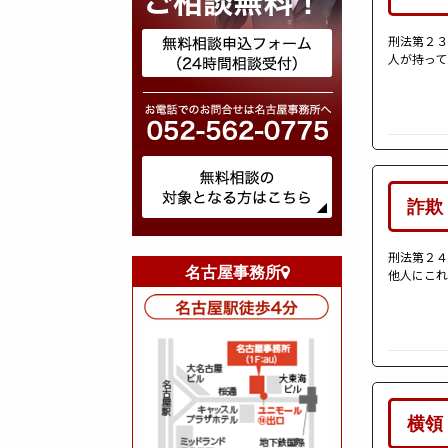
刑法第２３
人が持って
詐欺
刑法第２４
名古屋事務所
他人にこれ
横領