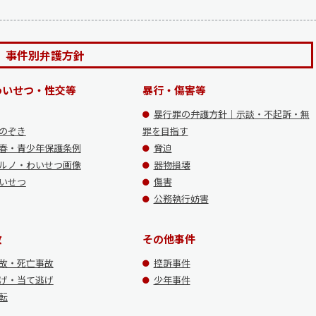
事件別弁護方針
わいせつ・性交等
暴行・傷害等
暴行罪の弁護方針｜示談・不起訴・無
のぞき
罪を目指す
春・青少年保護条例
脅迫
ルノ・わいせつ画像
器物損壊
いせつ
傷害
公務執行妨害
故
その他事件
故・死亡事故
控訴事件
げ・当て逃げ
少年事件
転