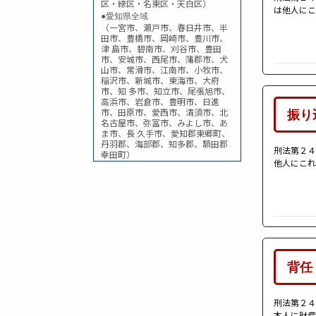
区・緑区・名東区・天白区）
は他人にこ
●愛知県全域
（一宮市、瀬戸市、春日井市、半
田市、豊橋市、岡崎市、豊川市、
津 島市、碧南市、刈谷市、豊田
市、安城市、西尾市、蒲郡市、犬
山市、常滑市、江南市、小牧市、
稲沢市、新城市、東海市、大府
市、知 多市、知立市、尾張旭市、
高浜市、岩倉市、豊明市、日進
振り
市、田原市、愛西市、清須市、北
名古屋市、弥冨市、みよし市、あ
ま市、長 久手市、愛知郡東郷町、
丹羽郡、海部郡、知多郡、額田郡
刑法第２４
幸田町）
他人にこれ
背任
刑法第２４
本人に財産