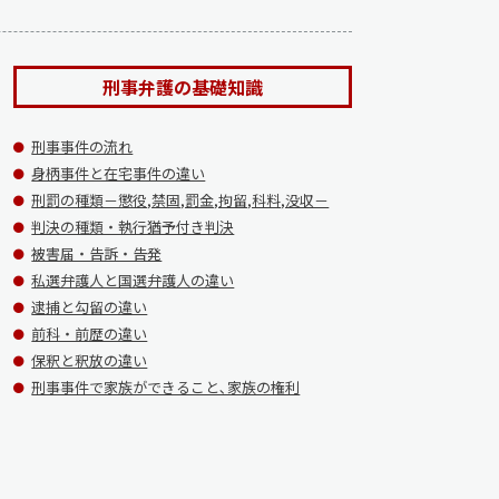
刑事弁護の基礎知識
刑事事件の流れ
身柄事件と在宅事件の違い
刑罰の種類－懲役,禁固,罰金,拘留,科料,没収－
判決の種類・執行猶予付き判決
被害届・告訴・告発
私選弁護人と国選弁護人の違い
逮捕と勾留の違い
前科・前歴の違い
保釈と釈放の違い
刑事事件で家族ができること､家族の権利