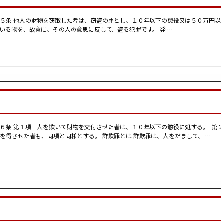
５条 他人の財物を窃取した者は、窃盗の罪とし、１０年以下の懲役又は５０万円以
いる物を、故意に、その人の意思に反して、盗る犯罪です。 発 …
６条 第１項 人を欺いて財物を交付させた者は、１０年以下の懲役に処する。 第
を得させた者も、同項と同様とする。 詐欺罪とは 詐欺罪は、人をだまして、 …