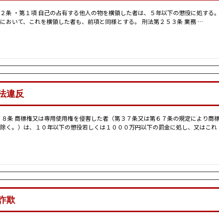
２条 ・第１項 自己の占有する他人の物を横領した者は、５年以下の懲役に処する。
において、これを横領した者も、前項と同様とする。 刑法第２５３条 業務 …
法違反
７８条 商標権又は専用使用権を侵害した者（第３７条又は第６７条の規定により商
除く。）は、１０年以下の懲役若しくは１０００万円以下の罰金に処し、又はこれ 
詐欺