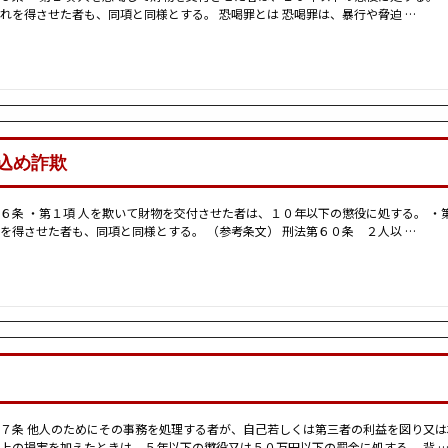
れを得させた者も、同項と同様とする。 恐喝罪とは 恐喝罪は、暴行や脅迫 …
込め詐欺
６条 ・第１項 人を欺いて財物を交付させた者は、１０年以下の懲役に処する。 ・
を得させた者も、同項と同様とする。 （参考条文） 刑法第６０条 ２人以 …
７条 他人のためにその事務を処理する者が、自己若しくは第三者の利益を図り又
上の損害を加えたときは、５年以下の懲役又は５０万円以下の罰金に処する。 背 