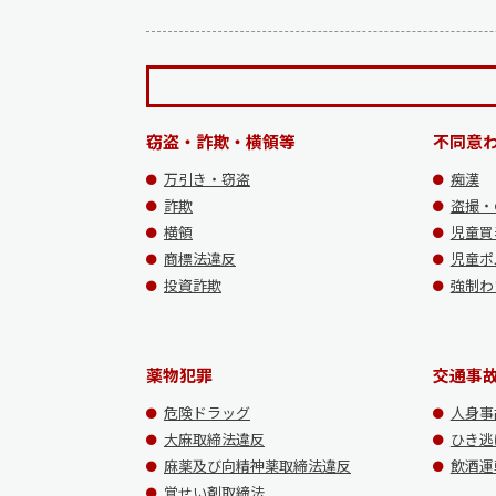
窃盗・詐欺・横領等
不同意
万引き・窃盗
痴漢
詐欺
盗撮・
横領
児童買
商標法違反
児童ポ
投資詐欺
強制わ
薬物犯罪
交通事
危険ドラッグ
人身事
大麻取締法違反
ひき逃
麻薬及び向精神薬取締法違反
飲酒運
覚せい剤取締法