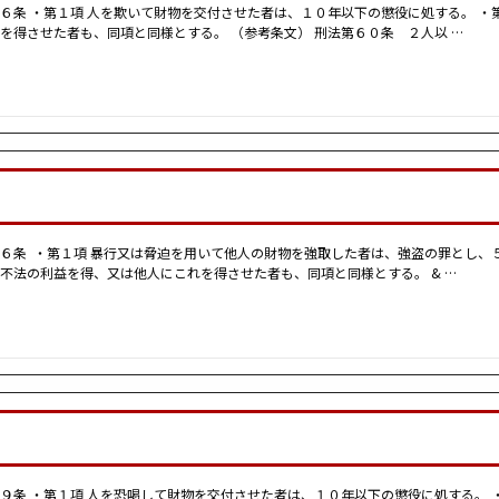
６条 ・第１項 人を欺いて財物を交付させた者は、１０年以下の懲役に処する。 ・
を得させた者も、同項と同様とする。 （参考条文） 刑法第６０条 ２人以 …
６条 ・第１項 暴行又は脅迫を用いて他人の財物を強取した者は、強盗の罪とし、５
不法の利益を得、又は他人にこれを得させた者も、同項と同様とする。 & …
９条 ・第１項 人を恐喝して財物を交付させた者は、１０年以下の懲役に処する。 