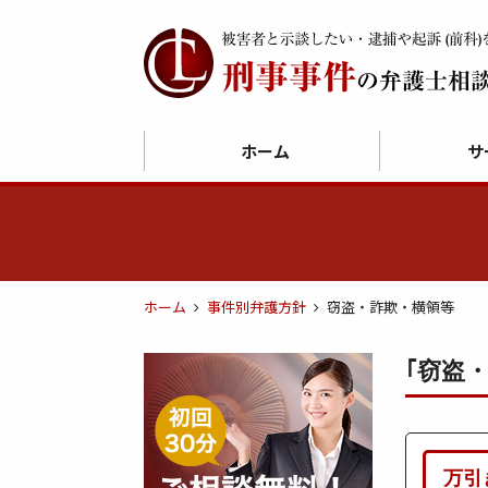
ホーム
サ
ホーム
事件別弁護方針
窃盗・詐欺・横領等
｢窃盗
万引