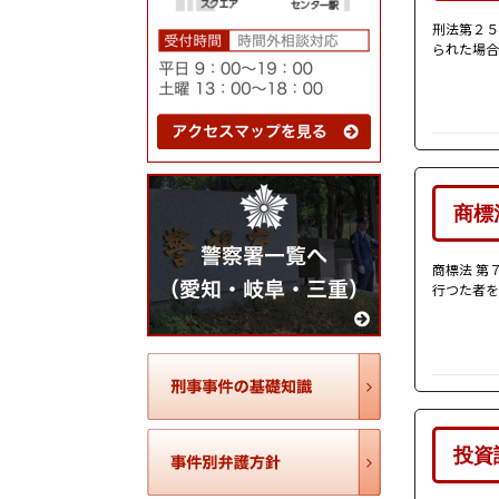
刑法第２５
られた場合
商標
商標法 第
行つた者を
投資