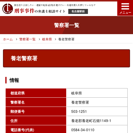
メニュー
警察署一覧
ホーム
警察署一覧
岐阜県
養老警察署
養老警察署
情報
都道府県
岐阜県
警察署名
養老警察署
郵便番号
503-1251
住所
養老郡養老町石畑1149-1
電話番号(代表)
0584-34-0110