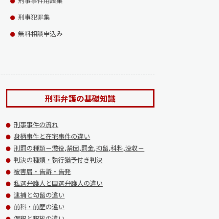
刑事事件用語集
刑事犯罪集
無料相談申込み
刑事弁護の基礎知識
刑事事件の流れ
身柄事件と在宅事件の違い
刑罰の種類－懲役,禁固,罰金,拘留,科料,没収－
判決の種類・執行猶予付き判決
被害届・告訴・告発
私選弁護人と国選弁護人の違い
逮捕と勾留の違い
前科・前歴の違い
保釈と釈放の違い