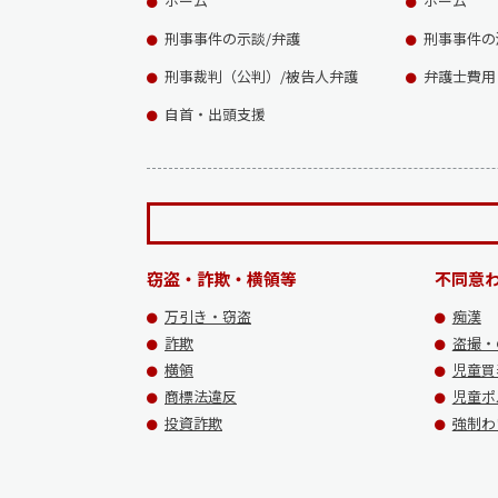
ホーム
ホーム
刑事事件の示談/弁護
刑事事件の
刑事裁判（公判）/被告人弁護
弁護士費用
自首・出頭支援
窃盗・詐欺・横領等
不同意
万引き・窃盗
痴漢
詐欺
盗撮・
横領
児童買
商標法違反
児童ポ
投資詐欺
強制わ