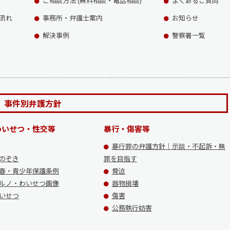
ご相談方法 (無料相談・電話相談)
よくあるご質問
流れ
事務所・弁護士案内
お知らせ
解決事例
警察署一覧
事件別弁護方針
わいせつ・性交等
暴行・傷害等
暴行罪の弁護方針｜示談・不起訴・無
のぞき
罪を目指す
春・青少年保護条例
脅迫
ルノ・わいせつ画像
器物損壊
いせつ
傷害
公務執行妨害