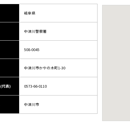
県
岐阜県
名
中津川警察署
号
508-0045
中津川市かやの木町1-30
(代表)
0573-66-0110
域
中津川市