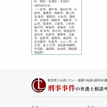
区・緑区・名東区・天白区）
●愛知県全域
（一宮市、瀬戸市、春日井市、半
田市、豊橋市、岡崎市、豊川市、
津 島市、碧南市、刈谷市、豊田
市、安城市、西尾市、蒲郡市、犬
山市、常滑市、江南市、小牧市、
稲沢市、新城市、東海市、大府
市、知 多市、知立市、尾張旭市、
高浜市、岩倉市、豊明市、日進
市、田原市、愛西市、清須市、北
名古屋市、弥冨市、みよし市、あ
ま市、長 久手市、愛知郡東郷町、
丹羽郡、海部郡、知多郡、額田郡
幸田町）